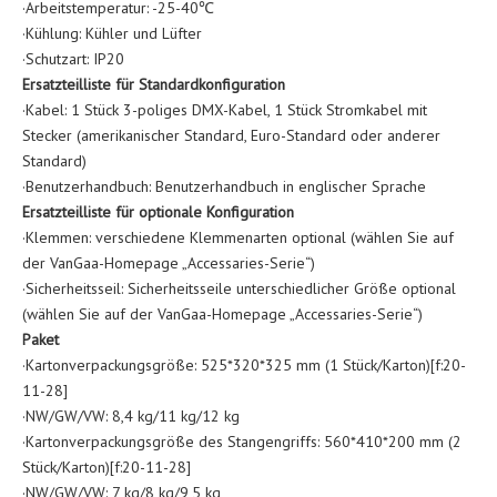
·Arbeitstemperatur: -25-40℃
·Kühlung: Kühler und Lüfter
·Schutzart: IP20
Ersatzteilliste für Standardkonfiguration
·Kabel: 1 Stück 3-poliges DMX-Kabel, 1 Stück Stromkabel mit
Stecker (amerikanischer Standard, Euro-Standard oder anderer
Standard)
·Benutzerhandbuch: Benutzerhandbuch in englischer Sprache
Ersatzteilliste für optionale Konfiguration
·Klemmen: verschiedene Klemmenarten optional (wählen Sie auf
der VanGaa-Homepage „Accessaries-Serie“)
·Sicherheitsseil: Sicherheitsseile unterschiedlicher Größe optional
(wählen Sie auf der VanGaa-Homepage „Accessaries-Serie“)
Paket
·Kartonverpackungsgröße: 525*320*325 mm (1 Stück/Karton)[f:20-
11-28]
·NW/GW/VW: 8,4 kg/11 kg/12 kg
·Kartonverpackungsgröße des Stangengriffs: 560*410*200 mm (2
Stück/Karton)[f:20-11-28]
·NW/GW/VW: 7 kg/8 kg/9,5 kg