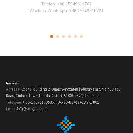
Telefon: +86 15949610761
Wechat / WhatsApp: +86 15949610761
Kontakt
Adresse:
Floor 8, Building 2, Dingshengzhigu Industry Park, No. 9, Dabu
Road, Xinhua Town, Huadu District, 510800 GZ, P. R. China
Telefone:
+ 86-13825128583.
+ 86-20-86432439 ext 801
Email:
info@vangaa.com