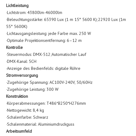
Lichtleistung
·Lichtstrom: 43800lm-46000lm
·Beleuchtungsstärke: 65390 Lux (1 m 15° 5600 K);22920 Lux (1m
55° 5600K)
·Lichtausgangsleistung: jede Farbe max. 250 W
·Optimale Projektionsentfernung: 6–12 m
Kontrolle
·Steuermodus: DMX-512;Automatischer Lauf
·DMX-Kanal: 5CH
·Anzeige des Bedienfelds: digitale Röhre
Stromversorgung
·Zugehörige Spannung: AC100V-240V, 50/60Hz
·Zugehörige Leistung: 300 W
Konstruktion
·Körperabmessungen: T486*B250*H276mm
·Nettogewicht: 8,4 kg
·Schalenfarbe: Schwarz
·Schalenmaterial: Aluminiumdruckguss
Arbeitsumfeld