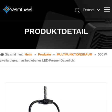
Deutsch
한국어
Español
PRODUKTDETAIL
Pусский
العربية
简体中文
English
Sie sind hier:
Heim
»
Produkte
»
MULTIFUNKTIONSRAUM
»
500 W
zweifarbiges, mastbetriebenes LED-Fresnel-Dauerlicht